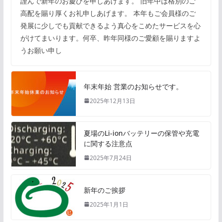
謹んで新年のお慶びを申しあげます。 旧年中は格別のご
高配を賜り厚くお礼申しあげます。 本年もご会員様のご
発展に少しでも貢献できるよう真心をこめたサービスを心
がけてまいります。何卒、昨年同様のご愛顧を賜りますよ
うお願い申し
年末年始 営業のお知らせです。
2025年12月13日
夏場のLi-ionバッテリーの保管や充電
に関する注意点
2025年7月24日
新年のご挨拶
2025年1月1日