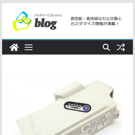
コ
ン
テ
ン
ツ
へ
ス
キ
ッ
プ