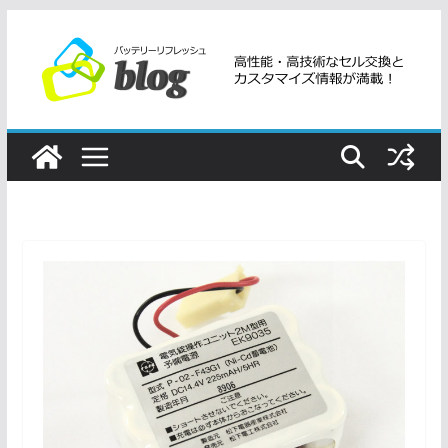
コ
ン
テ
ン
ツ
へ
ス
キ
ッ
プ