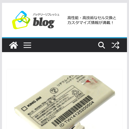
コ
ン
テ
ン
ツ
へ
ス
キ
ッ
プ