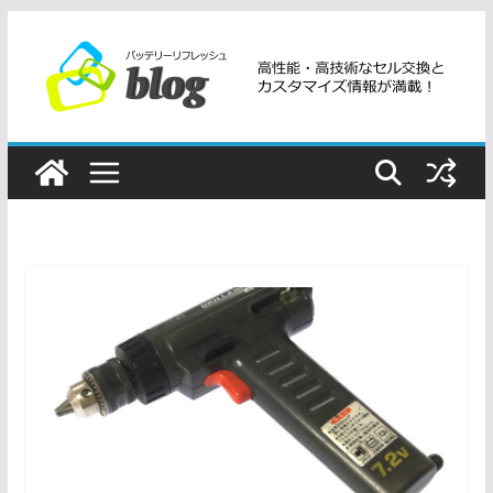
コ
ン
テ
ン
ツ
へ
ス
キ
ッ
プ