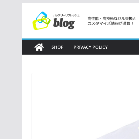
コ
ン
テ
ン
ツ
SHOP
PRIVACY POLICY
へ
ス
キ
ッ
プ