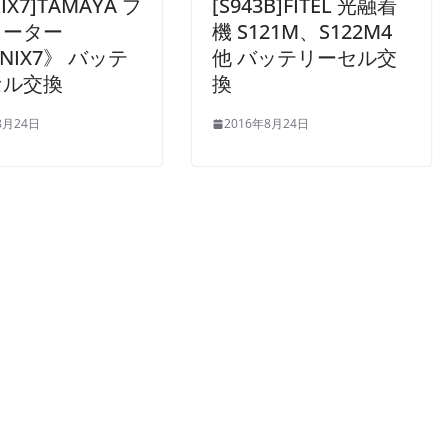
NIX7]TAMAYA プ
[S943B]FITEL 光融着
メーター
機 S121M、S122M4
NIX7》 バッテ
他 バッテリーセル交
セル交換
換
8月24日
2016年8月24日