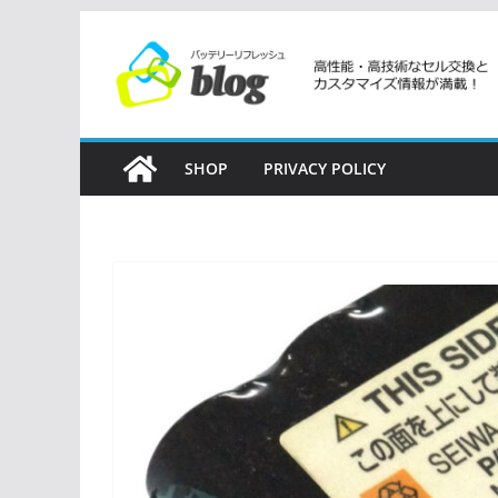
コ
ン
テ
ン
ツ
SHOP
PRIVACY POLICY
へ
ス
キ
ッ
プ