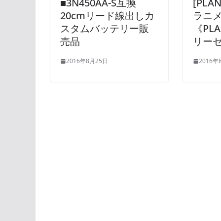
■3N450AA-S互換
[PLA
20cmリード線出しカ
ラニ
スタムバッテリー販
《PLA
売品
リー
2016年8月25日
2016年