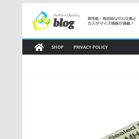
コ
ン
テ
ン
ツ
SHOP
PRIVACY POLICY
へ
ス
キ
ッ
プ