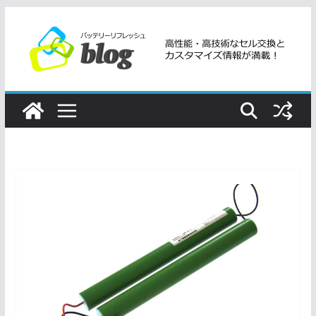
コ
ン
テ
ン
ツ
へ
ス
キ
ッ
プ