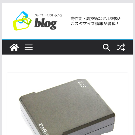
コ
ン
テ
ン
ツ
へ
ス
キ
ッ
プ