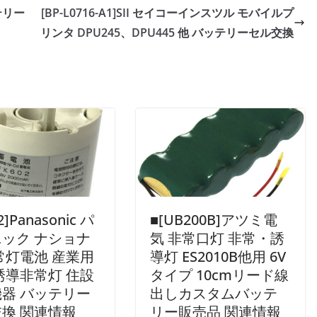
ッテリー
[BP-L0716-A1]SII セイコーインスツル モバイルプ
リンタ DPU245、DPU445 他 バッテリーセル交換
2]Panasonic パ
■[UB200B]アツミ電
ック ナショナ
気 非常口灯 非常・誘
常灯電池 産業用
導灯 ES2010B他用 6V
誘導非常灯 住設
タイプ 10cmリード線
器 バッテリー
出しカスタムバッテ
換 関連情報
リー販売品 関連情報