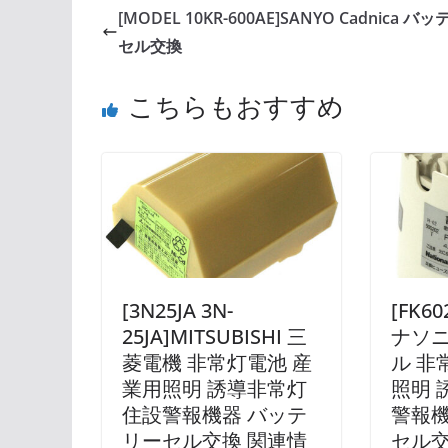
[MODEL 10KR-600AE]SANYO Cadnica バ
セル交換
こちらもおすすめ
[3N25JA 3N-
[FK60
25JA]MITSUBISHI 三
ナソニ
菱電機 非常灯電池 産
ル 非
業用照明 誘導非常灯
照明 
住設警報機器 バッテ
警報機
リーセル交換 関連情
セル交