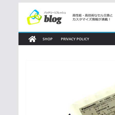
コ
ン
テ
ン
ツ
SHOP
PRIVACY POLICY
へ
ス
キ
ッ
プ