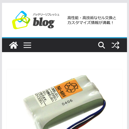
コ
ン
テ
ン
ツ
へ
ス
キ
ッ
プ