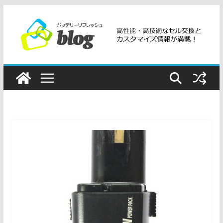
コ
ン
テ
ン
ツ
へ
ス
キ
ッ
プ