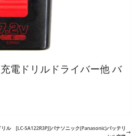
ック充電ドリルドライバー他 バ
ュ
ドリル
[LC-SA122R3PJ]パナソニック(Panasonic)バッテリ