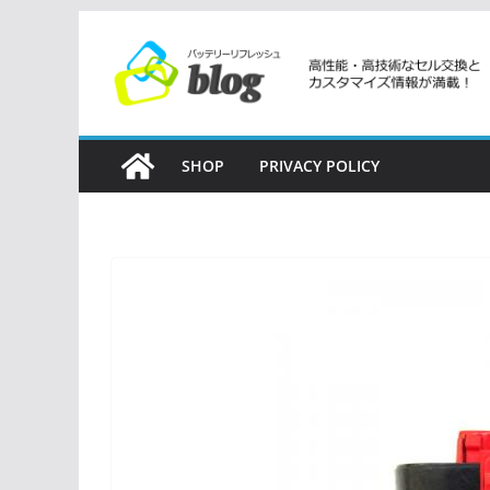
コ
ン
テ
ン
ツ
SHOP
PRIVACY POLICY
へ
ス
キ
ッ
プ