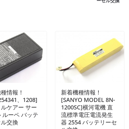
ーセル交換
機種情報！
新着機種情報！
254341、1208]
[SANYO MODEL 8N-
ルケアー サー
1200SC]横河電機 直
 ルーペ バッテ
流標準電圧電流発生
セル交換
器 2554 バッテリーセ