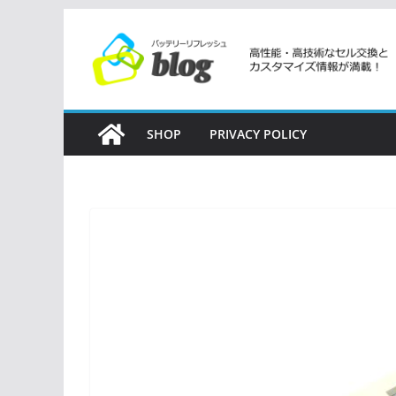
コ
ン
テ
ン
ツ
SHOP
PRIVACY POLICY
へ
ス
キ
ッ
プ