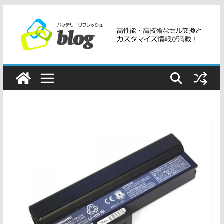
コ
ン
テ
ン
ツ
へ
ス
キ
ッ
プ