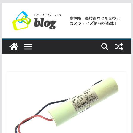
コ
ン
テ
ン
ツ
へ
ス
キ
ッ
プ