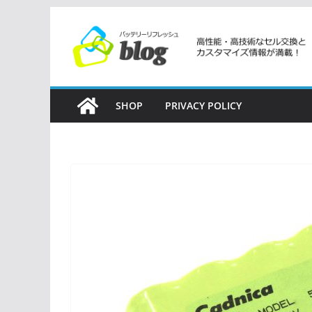
コ
ン
テ
ン
ツ
SHOP
PRIVACY POLICY
へ
ス
キ
ッ
プ