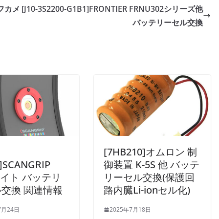
レフカメ
[J10-3S2200-G1B1]FRONTIER FRNU302シリーズ他
バッテリーセル交換
[7HB210]オムロン 制
0]SCANGRIP
御装置 K-5S 他 バッテ
ライト バッテリ
リーセル交換(保護回
交換 関連情報
路内臓Li-ionセル化)
7月24日
2025年7月18日