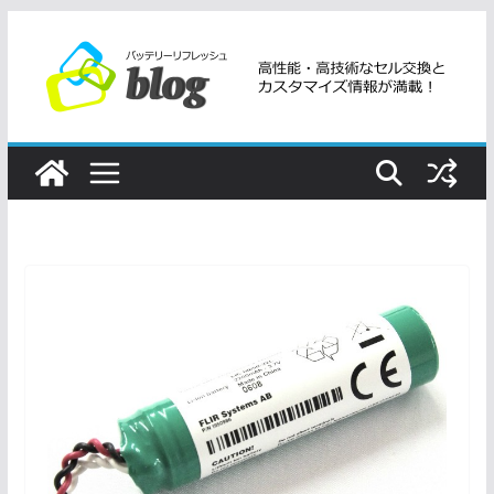
コ
ン
テ
ン
ツ
へ
ス
キ
ッ
プ