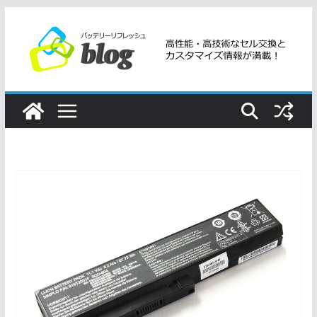
コ
ン
テ
ン
ツ
へ
ス
キ
ッ
プ