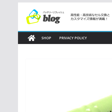
コ
ン
テ
ン
ツ
SHOP
PRIVACY POLICY
へ
ス
キ
ッ
プ