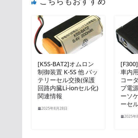
こちらもおすすめ
[K5S-BAT2]オムロン
[F30
制御装置 K-5S 他 バッ
車内用
テリーセル交換(保護
コー
回路内臓Li-ionセル化)
プ電源
関連情報
ーソケ
ーセル
2025年8月28日
2025年