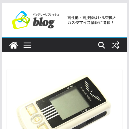
コ
ン
テ
ン
ツ
へ
ス
キ
ッ
プ