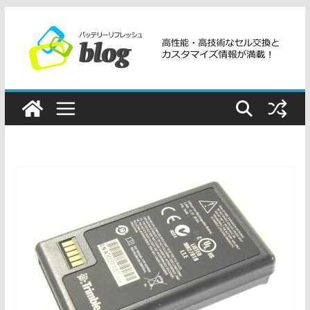
コ
ン
テ
ン
ツ
へ
ス
キ
ッ
プ