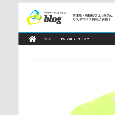
コ
ン
テ
ン
ツ
SHOP
PRIVACY POLICY
へ
ス
キ
ッ
プ