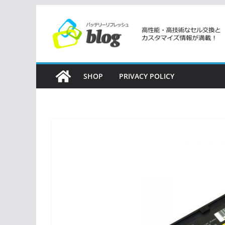
コ
ン
テ
ン
ツ
SHOP
PRIVACY POLICY
へ
ス
キ
ッ
プ