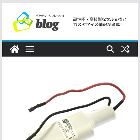
コ
ン
テ
ン
ツ
へ
ス
キ
ッ
プ