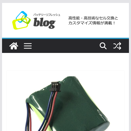
コ
ン
テ
ン
ツ
へ
ス
キ
ッ
プ