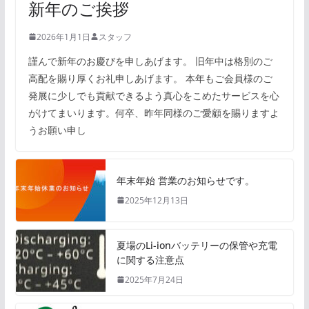
新年のご挨拶
2026年1月1日
スタッフ
謹んで新年のお慶びを申しあげます。 旧年中は格別のご
高配を賜り厚くお礼申しあげます。 本年もご会員様のご
発展に少しでも貢献できるよう真心をこめたサービスを心
がけてまいります。何卒、昨年同様のご愛顧を賜りますよ
うお願い申し
年末年始 営業のお知らせです。
2025年12月13日
夏場のLi-ionバッテリーの保管や充電
に関する注意点
2025年7月24日