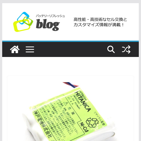
コ
ン
テ
ン
ツ
へ
ス
キ
ッ
プ