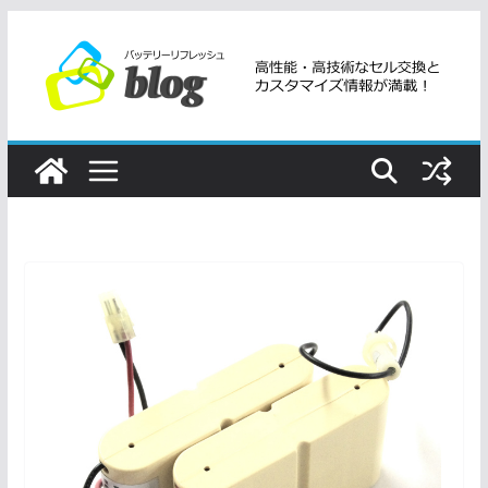
コ
ン
テ
ン
ツ
へ
ス
キ
ッ
プ