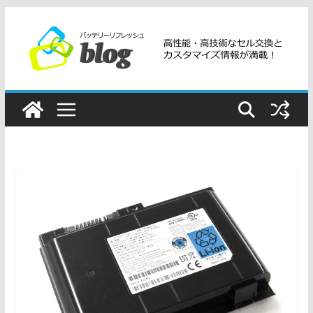
コ
ン
テ
ン
ツ
へ
ス
キ
ッ
プ