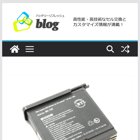
コ
ン
テ
ン
ツ
へ
ス
キ
ッ
プ