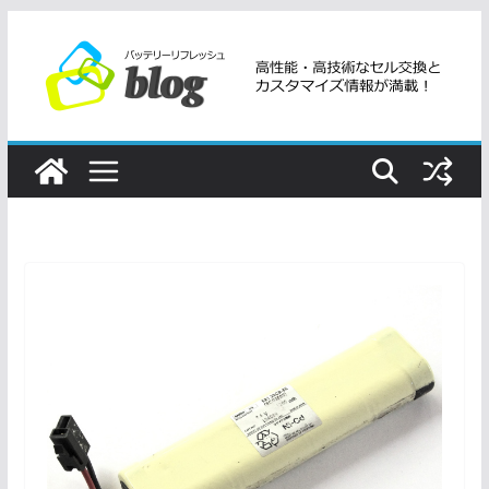
コ
ン
テ
ン
ツ
へ
ス
キ
ッ
プ