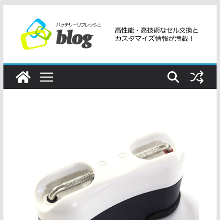
コ
ン
テ
ン
ツ
へ
ス
キ
ッ
プ