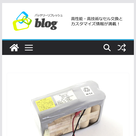
コ
ン
テ
ン
ツ
へ
ス
キ
ッ
プ