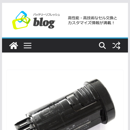
コ
ン
テ
ン
ツ
へ
ス
キ
ッ
プ