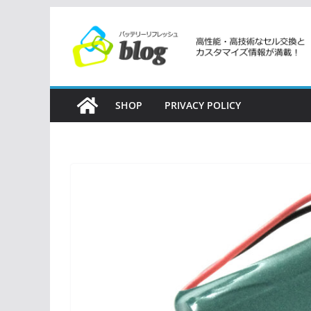
コ
ン
テ
ン
ツ
SHOP
PRIVACY POLICY
へ
ス
キ
ッ
プ