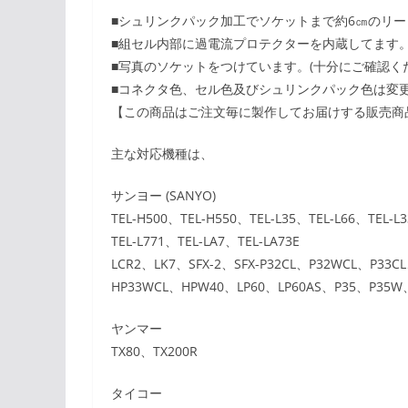
■シュリンクパック加工でソケットまで約6㎝のリー
■組セル内部に過電流プロテクターを内蔵してます
■写真のソケットをつけています。(十分にご確認く
■コネクタ色、セル色及びシュリンクパック色は変
【この商品はご注文毎に製作してお届けする販売商
主な対応機種は、
サンヨー (SANYO)
TEL-H500、TEL-H550、TEL-L35、TEL-L66、TEL-L
TEL-L771、TEL-LA7、TEL-LA73E
LCR2、LK7、SFX-2、SFX-P32CL、P32WCL、P33C
HP33WCL、HPW40、LP60、LP60AS、P35、P35W
ヤンマー
TX80、TX200R
タイコー