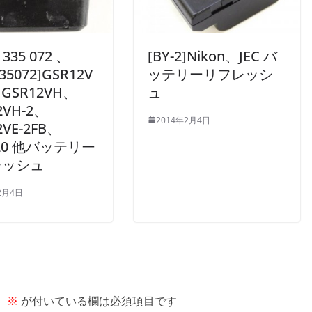
7 335 072 、
[BY-2]Nikon、JEC バ
35072]GSR12V
ッテリーリフレッシ
、GSR12VH、
ュ
2VH-2、
2014年2月4日
2VE-2FB、
120 他バッテリー
レッシュ
2月4日
。
※
が付いている欄は必須項目です