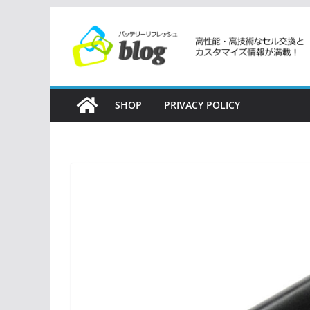
コ
ン
テ
ン
ツ
SHOP
PRIVACY POLICY
へ
ス
キ
ッ
プ