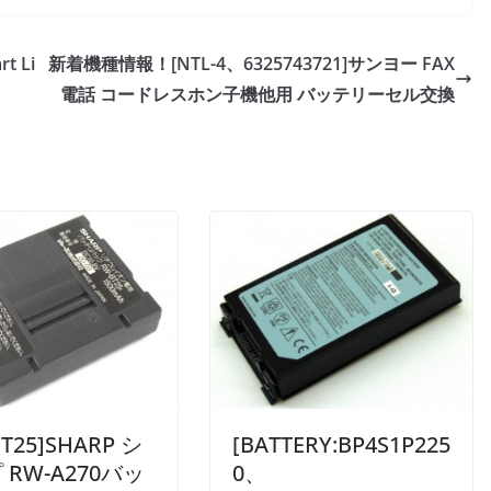
t Li
新着機種情報！[NTL-4、6325743721]サンヨー FAX
電話 コードレスホン子機他用 バッテリーセル交換
BT25]SHARP シ
[BATTERY:BP4S1P225
 RW-A270バッ
0、