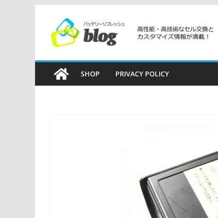
コ
ン
テ
ン
ツ
SHOP
PRIVACY POLICY
へ
ス
キ
ッ
プ