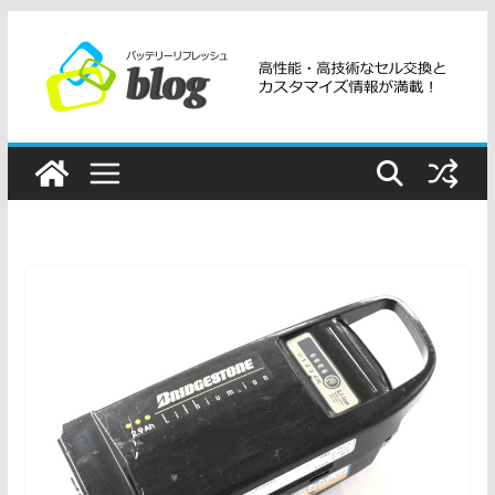
コ
ン
テ
ン
ツ
へ
ス
キ
ッ
プ