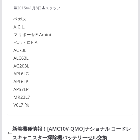
2015年1月8日
スタッフ
ベガス
A.C.L.
マリポーサE.Amini
ベルトロE.A
AC73L
ALC63L
AG203L
APL6LG
APL6LP
APS7LP
MR23L7
V6L7 他
新着機種情報！[AMC10V-QMO]ナショナル コードレ
スキャニスター掃除機バッテリーセル交換