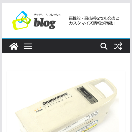
コ
ン
テ
ン
ツ
へ
ス
キ
ッ
プ