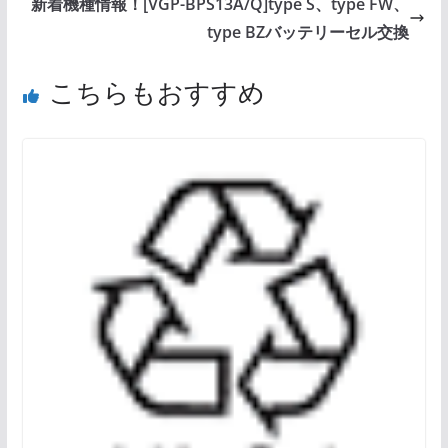
新着機種情報！[VGP-BPS13A/Q]type S、type FW、
type BZバッテリーセル交換
こちらもおすすめ