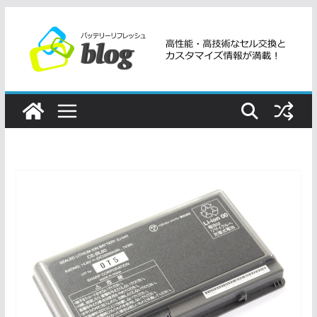
コ
ン
テ
ン
ツ
へ
ス
キ
ッ
プ