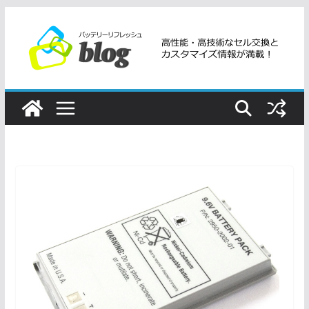
コ
ン
テ
ン
ツ
へ
ス
キ
ッ
プ