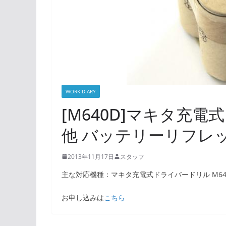
WORK DIARY
[M640D]マキタ充電
他 バッテリーリフレ
2013年11月17日
スタッフ
主な対応機種：マキタ充電式ドライバードリル M64
お申し込みは
こちら