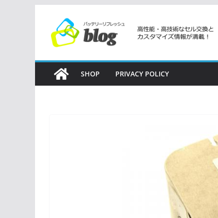
コ
ン
テ
ン
ツ
SHOP
PRIVACY POLICY
へ
ス
キ
ッ
プ