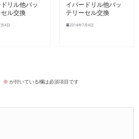
ードリル他バッ
イバードリル他バッ
ーセル交換
テリーセル交換
7月4日
2014年7月4日
。
※
が付いている欄は必須項目です