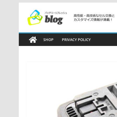
コ
ン
テ
ン
ツ
SHOP
PRIVACY POLICY
へ
ス
キ
ッ
プ