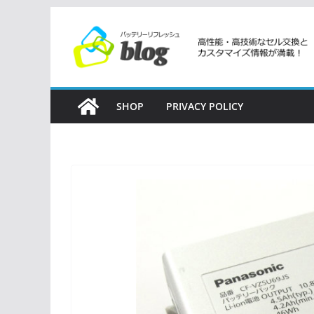
コ
ン
テ
ン
ツ
SHOP
PRIVACY POLICY
へ
ス
キ
ッ
プ