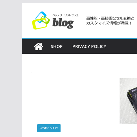
コ
ン
テ
ン
ツ
SHOP
PRIVACY POLICY
へ
ス
キ
ッ
プ
WORK DIARY