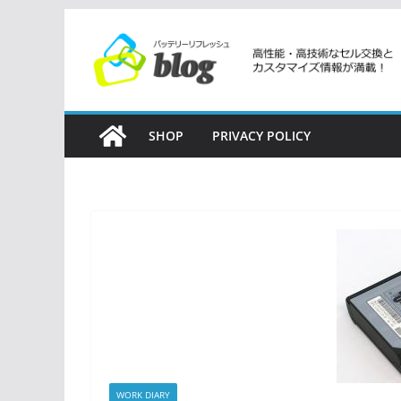
コ
ン
テ
ン
ツ
SHOP
PRIVACY POLICY
へ
ス
キ
ッ
プ
WORK DIARY