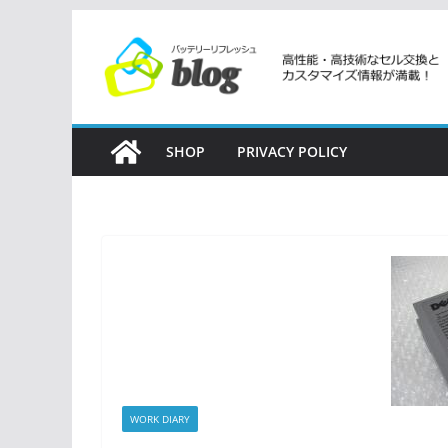
コ
ン
テ
ン
ツ
SHOP
PRIVACY POLICY
へ
ス
キ
ッ
プ
WORK DIARY