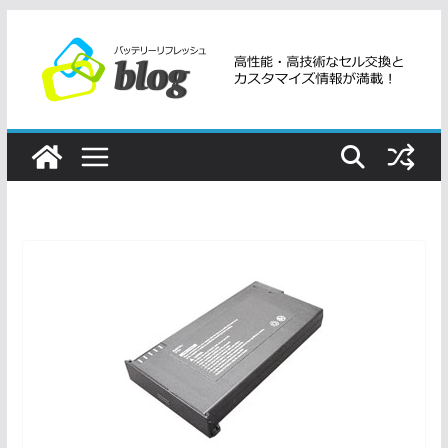
コ
ン
テ
ン
ツ
へ
ス
キ
ッ
プ