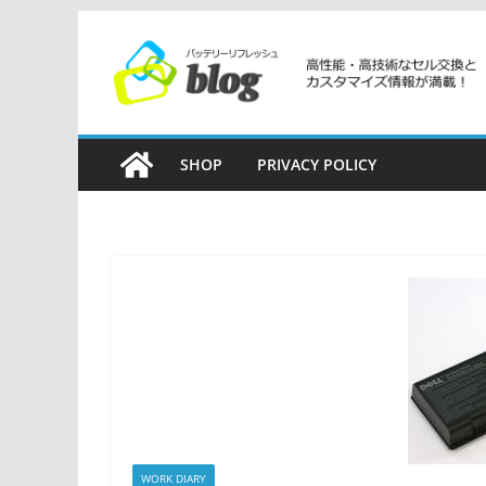
コ
ン
テ
ン
ツ
SHOP
PRIVACY POLICY
へ
ス
キ
ッ
プ
WORK DIARY