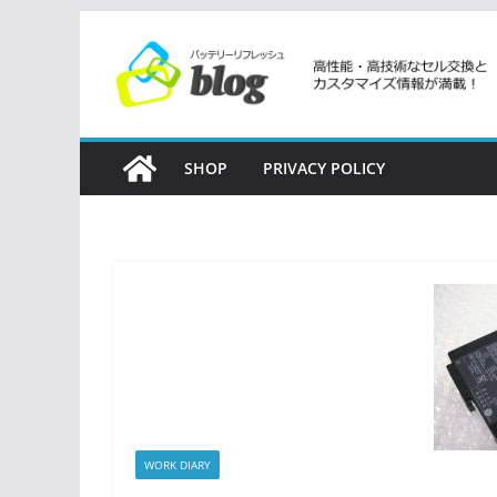
コ
ン
テ
ン
ツ
SHOP
PRIVACY POLICY
へ
ス
キ
ッ
プ
WORK DIARY